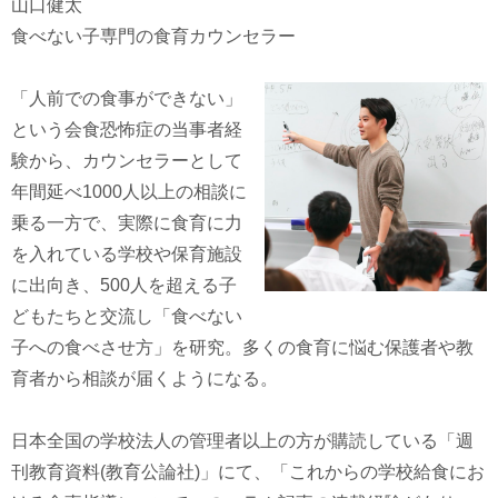
山口健太
食べない子専門の食育カウンセラー
「人前での食事ができない」
という会食恐怖症の当事者経
験から、カウンセラーとして
年間延べ1000人以上の相談に
乗る一方で、実際に食育に力
を入れている学校や保育施設
に出向き、500人を超える子
どもたちと交流し「食べない
子への食べさせ方」を研究。多くの食育に悩む保護者や教
育者から相談が届くようになる。
日本全国の学校法人の管理者以上の方が購読している「週
刊教育資料(教育公論社)」にて、「これからの学校給食にお