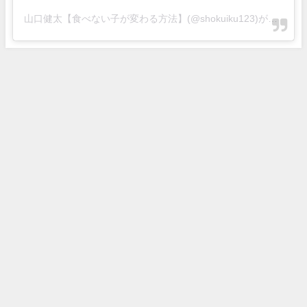
山口健太【食べない子が変わる方法】(@shokuiku123)がシェアした投稿