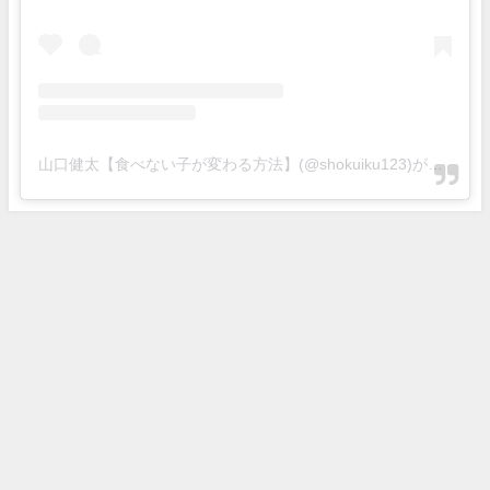
山口健太【食べない子が変わる方法】(@shokuiku123)がシェアした投稿