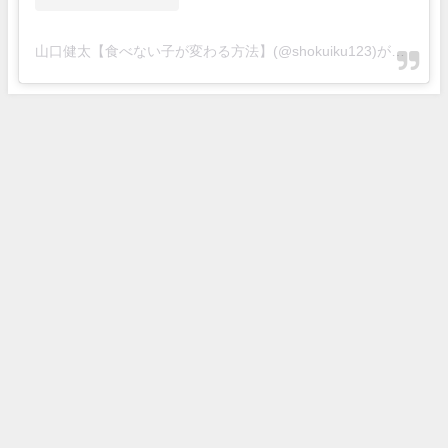
山口健太【食べない子が変わる方法】(@shokuiku123)がシェアした投稿